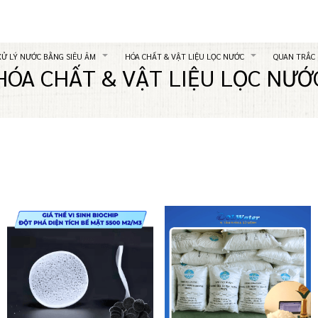
XỬ LÝ NƯỚC BẰNG SIÊU ÂM
HÓA CHẤT & VẬT LIỆU LỌC NƯỚC
QUAN TRẮC
HÓA CHẤT & VẬT LIỆU LỌC NƯỚ