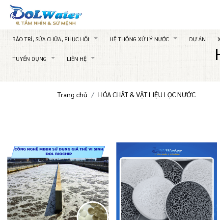
BẢO TRÌ, SỬA CHỮA, PHỤC HỒI
HỆ THỐNG XỬ LÝ NƯỚC
DỰ ÁN
TUYỂN DỤNG
LIÊN HỆ
Trang chủ
HÓA CHẤT & VẬT LIỆU LỌC NƯỚC