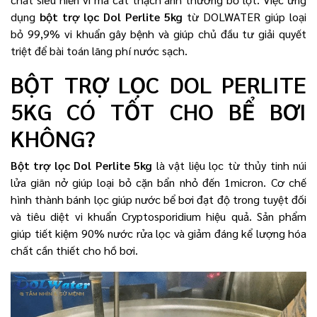
dụng
bột trợ lọc Dol Perlite 5kg
từ DOLWATER giúp loại
bỏ 99,9% vi khuẩn gây bệnh và giúp chủ đầu tư giải quyết
triệt để bài toán lãng phí nước sạch.
BỘT TRỢ LỌC DOL PERLITE
5KG CÓ TỐT CHO BỂ BƠI
KHÔNG?
Bột trợ lọc Dol Perlite 5kg
là vật liệu lọc từ thủy tinh núi
lửa giãn nở giúp loại bỏ cặn bẩn nhỏ đến 1micron. Cơ chế
hình thành bánh lọc giúp nước bể bơi đạt độ trong tuyệt đối
và tiêu diệt vi khuẩn Cryptosporidium hiệu quả. Sản phẩm
giúp tiết kiệm 90% nước rửa lọc và giảm đáng kể lượng hóa
chất cần thiết cho hồ bơi.