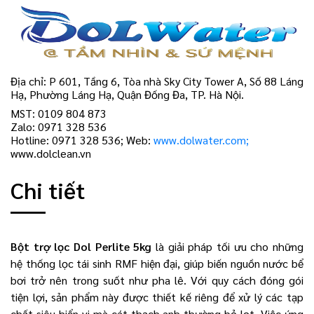
Địa chỉ: P 601, Tầng 6, Tòa nhà Sky City Tower A, Số 88 Láng
Hạ, Phường Láng Hạ, Quận Đống Đa, TP. Hà Nội.
MST: 0109 804 873
Zalo: 0971 328 536
Hotline: 0971 328 536; Web:
www.dolwater.com;
www.dolclean.vn
Chi tiết
Bột trợ lọc Dol Perlite 5kg
là giải pháp tối ưu cho những
hệ thống lọc tái sinh RMF hiện đại, giúp biến nguồn nước bể
bơi trở nên trong suốt như pha lê. Với quy cách đóng gói
tiện lợi, sản phẩm này được thiết kế riêng để xử lý các tạp
chất siêu hiển vi mà cát thạch anh thường bỏ lọt. Việc ứng