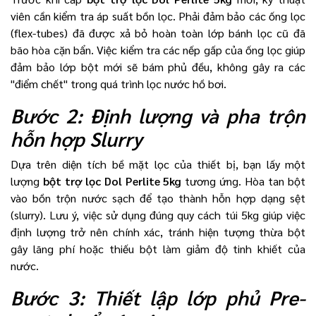
viên cần kiểm tra áp suất bồn lọc. Phải đảm bảo các ống lọc
(flex-tubes) đã được xả bỏ hoàn toàn lớp bánh lọc cũ đã
bão hòa cặn bẩn. Việc kiểm tra các nếp gấp của ống lọc giúp
đảm bảo lớp bột mới sẽ bám phủ đều, không gây ra các
"điểm chết" trong quá trình lọc nước hồ bơi.
Bước 2: Định lượng và pha trộn
hỗn hợp Slurry
Dựa trên diện tích bề mặt lọc của thiết bị, bạn lấy một
lượng
bột trợ lọc Dol Perlite 5kg
tương ứng. Hòa tan bột
vào bồn trộn nước sạch để tạo thành hỗn hợp dạng sệt
(slurry). Lưu ý, việc sử dụng đúng quy cách túi 5kg giúp việc
định lượng trở nên chính xác, tránh hiện tượng thừa bột
gây lãng phí hoặc thiếu bột làm giảm độ tinh khiết của
nước.
Bước 3: Thiết lập lớp phủ Pre-