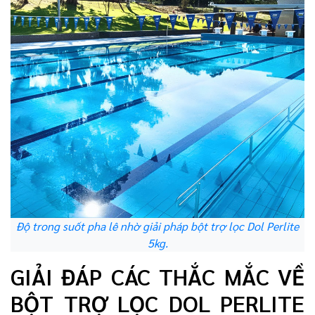
Độ trong suốt pha lê nhờ giải pháp bột trợ lọc Dol Perlite
5kg.
GIẢI ĐÁP CÁC THẮC MẮC VỀ
BỘT TRỢ LỌC DOL PERLITE