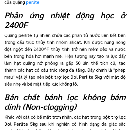
của quặng
perlite
.
Phản ứng nhiệt động học ở
2400F
Quặng perlite tự nhiên chứa các phân tử nước liên kết bên
trong cấu trúc thủy tinh nhôm silicat. Khi được nung nóng
đột ngột đến 2400^F thủy tinh trở nên mềm dẻo và nước
bên trong hóa hơi mạnh mẽ. Hiện tượng này tạo ra lực đẩy
làm hạt quặng nở phồng ra gấp $0 lần thể tích cũ, tạo
thành các hạt có cấu trúc rỗng đa tầng. Đây chính là "phép
màu" vật lý tạo nên
bột trợ lọc Dol Perlite 5kg
với mật độ
siêu nhẹ và bề mặt tiếp xúc khổng lồ.
Bản chất bánh lọc không bám
dính (Non-clogging)
Khác với cát có bề mặt trơn nhẵn, các hạt trong
bột trợ lọc
Dol Perlite 5kg
sau khi nghiền có hình dạng đa giác sắc