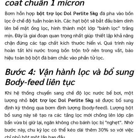
coat chuẩn 1 micron
Bơm hỗn hợp
bột trợ lọc Dol Perlite 5kg
đã pha vào bồn
lọc ở chế độ tuần hoàn kín. Các hạt bột sẽ bắt đầu bám dính
lên bề mặt ống lọc, hình thành một lớp "bánh lọc" trắng
mịn. Đây là giai đoạn quan trọng nhất giúp thiết lập khả năng
chặn đứng các tạp chất kích thước hiển vi. Quá trình này
hoàn tất khi nước trong bồn trộn trở nên trong vắt, báo
hiệu toàn bộ bột đã bám chắc vào phần tử lọc.
Bước 4: Vận hành lọc và bổ sung
Body-feed liên tục
Khi hệ thống chuyển sang chế độ lọc nước bể bơi, một
lượng nhỏ
bột trợ lọc Dol Perlite 5kg
sẽ được bổ sung
định kỳ thông qua bơm định lượng (body-feed). Lượng bột
bổ sung này sẽ tạo ra các tầng lọc mới chồng lên lớp cặn
bẩn vừa bị giữ lại, ngăn không cho bánh lọc bị "nghẹt". Nhờ
bước này, chu kỳ lọc có thể kéo dài thêm 30% so với việc
chỉ phủ bột một lần ban đầu.