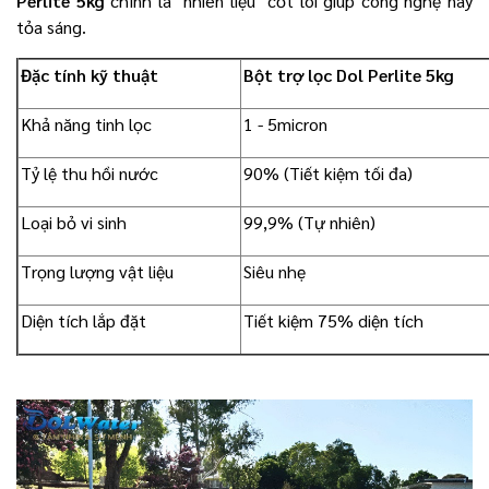
Perlite 5kg
chính là "nhiên liệu" cốt lõi giúp công nghệ này
tỏa sáng.
Đặc tính kỹ thuật
Bột trợ lọc Dol Perlite 5kg
Khả năng tinh lọc
1 - 5micron
Tỷ lệ thu hồi nước
90% (Tiết kiệm tối đa)
Loại bỏ vi sinh
99,9% (Tự nhiên)
Trọng lượng vật liệu
Siêu nhẹ
Diện tích lắp đặt
Tiết kiệm 75% diện tích