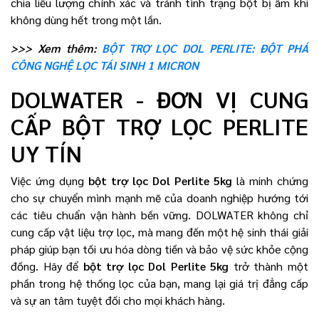
chia liều lượng chính xác và tránh tình trạng bột bị ẩm khi
không dùng hết trong một lần.
>>> Xem thêm:
BỘT TRỢ LỌC DOL PERLITE: ĐỘT PHÁ
CÔNG NGHỆ LỌC TÁI SINH 1 MICRON
DOLWATER - ĐƠN VỊ CUNG
CẤP BỘT TRỢ LỌC PERLITE
UY TÍN
Việc ứng dụng
bột trợ lọc Dol Perlite 5kg
là minh chứng
cho sự chuyển mình mạnh mẽ của doanh nghiệp hướng tới
các tiêu chuẩn vận hành bền vững. DOLWATER không chỉ
cung cấp vật liệu trợ lọc, mà mang đến một hệ sinh thái giải
pháp giúp bạn tối ưu hóa dòng tiền và bảo vệ sức khỏe cộng
đồng. Hãy để
bột trợ lọc Dol Perlite 5kg
trở thành một
phần trong hệ thống lọc của bạn, mang lại giá trị đẳng cấp
và sự an tâm tuyệt đối cho mọi khách hàng.