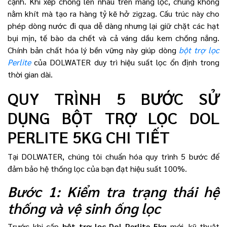
cạnh. Khi xếp chồng lên nhau trên màng lọc, chúng không
nằm khít mà tạo ra hàng tỷ kẽ hở zigzag. Cấu trúc này cho
phép dòng nước đi qua dễ dàng nhưng lại giữ chặt các hạt
bụi mịn, tế bào da chết và cả váng dầu kem chống nắng.
Chính bản chất hóa lý bền vững này giúp dòng
bột trợ lọc
Perlite
của DOLWATER duy trì hiệu suất lọc ổn định trong
thời gian dài.
QUY TRÌNH 5 BƯỚC SỬ
DỤNG BỘT TRỢ LỌC DOL
PERLITE 5KG CHI TIẾT
Tại DOLWATER, chúng tôi chuẩn hóa quy trình 5 bước để
đảm bảo hệ thống lọc của bạn đạt hiệu suất 100%.
Bước 1: Kiểm tra trạng thái hệ
thống và vệ sinh ống lọc
Trước khi cấp
bột trợ lọc Dol Perlite 5kg
mới, kỹ thuật