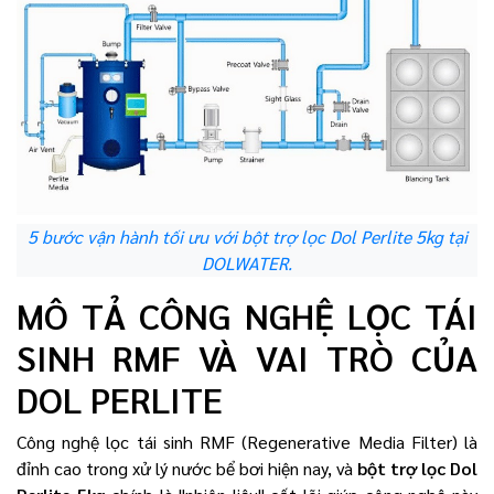
5 bước vận hành tối ưu với bột trợ lọc Dol Perlite 5kg tại
DOLWATER.
MÔ TẢ CÔNG NGHỆ LỌC TÁI
SINH RMF VÀ VAI TRÒ CỦA
DOL PERLITE
Công nghệ lọc tái sinh RMF (Regenerative Media Filter) là
đỉnh cao trong xử lý nước bể bơi hiện nay, và
bột trợ lọc Dol