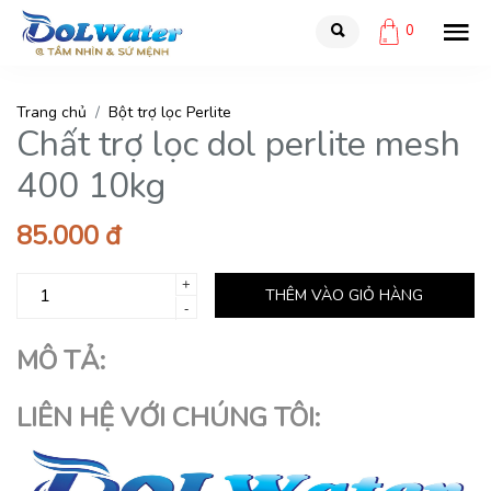
0
Trang chủ
Bột trợ lọc Perlite
Chất trợ lọc dol perlite mesh
400 10kg
85.000 đ
+
THÊM VÀO GIỎ HÀNG
-
MÔ TẢ:
LIÊN HỆ VỚI CHÚNG TÔI: