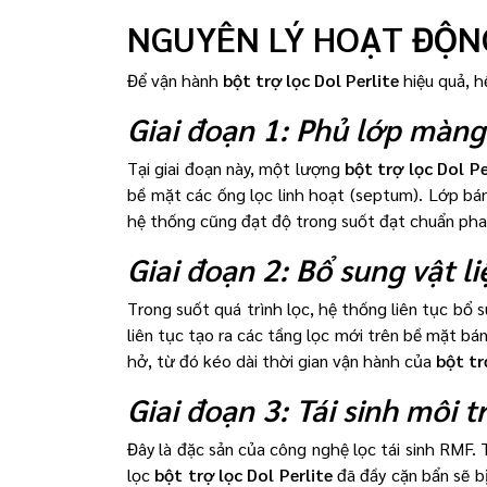
NGUYÊN LÝ HOẠT ĐỘNG
Để vận hành
bột trợ lọc Dol Perlite
hiệu quả, h
Giai đoạn 1: Phủ lớp màng
Tại giai đoạn này, một lượng
bột trợ lọc Dol Pe
bề mặt các ống lọc linh hoạt (septum). Lớp bá
hệ thống cũng đạt độ trong suốt đạt chuẩn pha 
Giai đoạn 2: Bổ sung vật l
Trong suốt quá trình lọc, hệ thống liên tục bổ
liên tục tạo ra các tầng lọc mới trên bề mặt bá
hở, từ đó kéo dài thời gian vận hành của
bột tr
Giai đoạn 3: Tái sinh môi
Đây là đặc sản của công nghệ lọc tái sinh RMF
lọc
bột trợ lọc Dol Perlite
đã đầy cặn bẩn sẽ bị