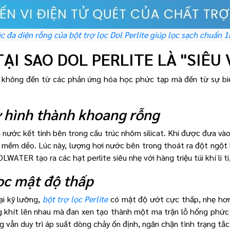
c đa diện rỗng của bột trợ lọc Dol Perlite giúp lọc sạch chuẩn 
ẠI SAO DOL PERLITE LÀ "SIÊU 
không đến từ các phản ứng hóa học phức tạp mà đến từ sự biến 
ự hình thành khoang rỗng
nước kết tinh bên trong cấu trúc nhôm silicat. Khi được đưa và
ên mềm dẻo. Lúc này, lượng hơi nước bên trong thoát ra đột ngột
LWATER tạo ra các hạt perlite siêu nhẹ với hàng triệu túi khí li ti
lọc mật độ thấp
oại kỹ lưỡng,
bột trợ lọc Perlite
có mật độ ướt cực thấp, nhẹ hơn 
 khít lên nhau mà đan xen tạo thành một ma trận lỗ hổng phức t
ng vẫn duy trì áp suất dòng chảy ổn định, ngăn chặn tình trạng t