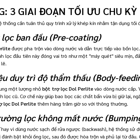
: 3 GIAI ĐOẠN TỐI ƯU CHU KỲ
ệ thống cần tuân thủ quy trình xử lý khép kín nhằm tận dụng tối đa
 lọc ban đầu (Pre-coating)
rlite
được pha trộn vào dòng nước và dẫn trực tiếp vào bồn lọc
nh lọc đầu tiên này đóng vai trò như một "máy quét" siêu mịn, đ
lê.
iệu duy trì độ thẩm thấu (Body-feedi
 sung một lượng nhỏ
bột trợ lọc Dol Perlite
vào dòng nước cấp. V
nh lọc cũ. Cơ chế này giúp bao bọc các chất bẩn vừa bị giữ lại, n
ợ lọc Dol Perlite
thêm hàng trăm giờ so với thông thường.
 trường lọc không mất nước (Bumpin
. Thay vì dùng nước sạch để rửa ngược (backwash), hệ thống sử d
 đánh bật khỏi ống lọc, sau đó được hòa trộn và phủ lại từ đầu. 