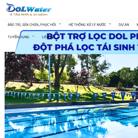
BẢO TRÌ, SỬA CHỮA, PHỤC HỒI
HỆ THỐNG XỬ LÝ NƯỚC
DỰ ÁN
TUYỂN DỤNG
LIÊN HỆ