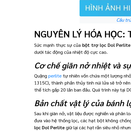
Cấu trú
NGUYÊN LÝ HÓA HỌC: T
Sức mạnh thực sự của
bột trợ lọc Dol Perlite
dưới tác động của nhiệt độ cực cao.
Cơ chế giãn nở nhiệt và s
Quặng
perlite
tự nhiên vốn chứa một lượng nhỏ 
1315C), thành phần thủy tinh núi lửa sẽ trở n
thể tích gấp 20 lần ban đầu. Quá trình này tại DO
Bản chất vật lý của bánh 
Sau khi giãn nở, vật liệu được nghiền và phân l
đưa vào hệ thống lọc, các hạt bột không chồng
lọc Dol Perlite
giữ lại các hạt rắn siêu nhỏ như