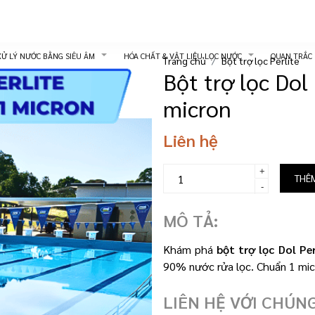
XỬ LÝ NƯỚC BẰNG SIÊU ÂM
HÓA CHẤT & VẬT LIỆU LỌC NƯỚC
QUAN TRẮC
Trang chủ
Bột trợ lọc Perlite
Bột trợ lọc Dol 
micron
Liên hệ
+
THÊ
-
MÔ TẢ:
Khám phá
bột trợ lọc Dol Per
90% nước rửa lọc. Chuẩn 1 mic
LIÊN HỆ VỚI CHÚNG