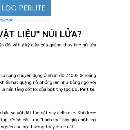
1micron.
VẬT LIỆU" NÚI LỬA?
đổi vật lý kỳ diệu của quặng thủy tinh núi lửa
o lò nung chuyên dụng ở nhiệt độ 2400F (khoảng
 khiến hạt quặng nở phồng lên như bỏng ngô với
, là nền tảng cốt lõi của
bột trợ lọc Dol Perlite
.
hẳn so với đất tảo cát hay cellulose. Khi được
ạp. Chính cấu trúc "bánh lọc" này giúp
bột trợ
ắc nghẽn cục bộ thường thấy ở lọc cát.