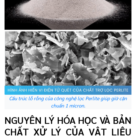
Cấu trúc lỗ rỗng của công nghệ lọc Perlite giúp giữ cặn
chuẩn 1 micron.
NGUYÊN LÝ HÓA HỌC VÀ BẢN
CHẤT XỬ LÝ CỦA VẬT LIỆU