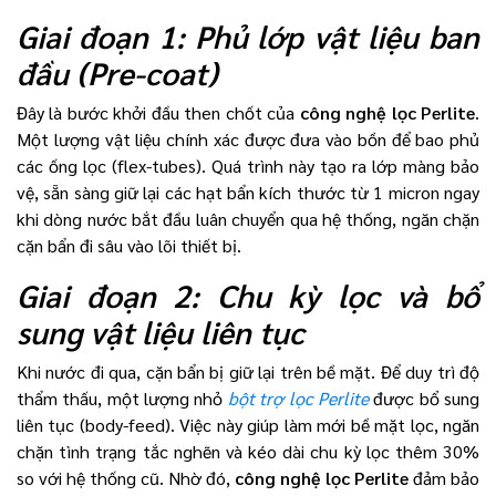
Giai đoạn 1: Phủ lớp vật liệu ban
đầu (Pre-coat)
Đây là bước khởi đầu then chốt của
công nghệ lọc Perlite
.
Một lượng vật liệu chính xác được đưa vào bồn để bao phủ
các ống lọc (flex-tubes). Quá trình này tạo ra lớp màng bảo
vệ, sẵn sàng giữ lại các hạt bẩn kích thước từ 1 micron ngay
khi dòng nước bắt đầu luân chuyển qua hệ thống, ngăn chặn
cặn bẩn đi sâu vào lõi thiết bị.
Giai đoạn 2: Chu kỳ lọc và bổ
sung vật liệu liên tục
Khi nước đi qua, cặn bẩn bị giữ lại trên bề mặt. Để duy trì độ
thẩm thấu, một lượng nhỏ
bột trợ lọc Perlite
được bổ sung
liên tục (body-feed). Việc này giúp làm mới bề mặt lọc, ngăn
chặn tình trạng tắc nghẽn và kéo dài chu kỳ lọc thêm 30%
so với hệ thống cũ. Nhờ đó,
công nghệ lọc Perlite
đảm bảo