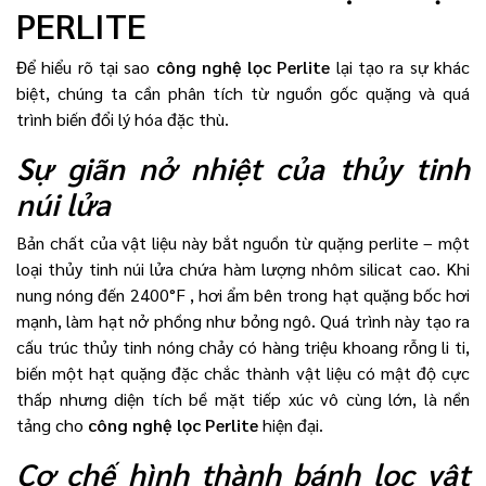
PERLITE
Để hiểu rõ tại sao
công nghệ lọc Perlite
lại tạo ra sự khác
biệt, chúng ta cần phân tích từ nguồn gốc quặng và quá
trình biến đổi lý hóa đặc thù.
Sự giãn nở nhiệt của thủy tinh
núi lửa
Bản chất của vật liệu này bắt nguồn từ quặng perlite – một
loại thủy tinh núi lửa chứa hàm lượng nhôm silicat cao. Khi
nung nóng đến 2400°F , hơi ẩm bên trong hạt quặng bốc hơi
mạnh, làm hạt nở phồng như bỏng ngô. Quá trình này tạo ra
cấu trúc thủy tinh nóng chảy có hàng triệu khoang rỗng li ti,
biến một hạt quặng đặc chắc thành vật liệu có mật độ cực
thấp nhưng diện tích bề mặt tiếp xúc vô cùng lớn, là nền
tảng cho
công nghệ lọc Perlite
hiện đại.
Cơ chế hình thành bánh lọc vật