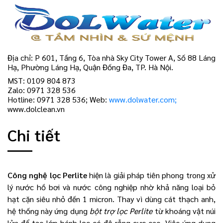
Địa chỉ: P 601, Tầng 6, Tòa nhà Sky City Tower A, Số 88 Láng
Hạ, Phường Láng Hạ, Quận Đống Đa, TP. Hà Nội.
MST: 0109 804 873
Zalo: 0971 328 536
Hotline: 0971 328 536; Web:
www.dolwater.com;
www.dolclean.vn
Chi tiết
Công nghệ lọc Perlite
hiện là giải pháp tiên phong trong xử
lý nước hồ bơi và nước công nghiệp nhờ khả năng loại bỏ
hạt cặn siêu nhỏ đến 1 micron. Thay vì dùng cát thạch anh,
hệ thống này ứng dụng
bột trợ lọc Perlite
từ khoáng vật núi
lửa để tạo lớp bánh lọc có độ rỗng cực cao. Việc ứng dụng