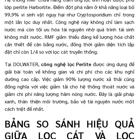
lớp perlite Harborlite. Điểm đột phá nằm ở khả năng loại bỏ
99,9% vi sinh vật nguy hại như Cryptosporidium chỉ trong
một lần lọc duy nhất. Công nghệ này không chỉ làm sạch
nước mà còn tối ưu hóa tài nguyên nhờ quá trình tái sinh
không mất nước. RMF giảm thiểu đáng kể lượng hóa chất
cần thiết để cân bằng nước, đồng thời giảm diện tích lắp
đặt chỉ còn 1/4 so với lọc cát truyền thống.
Tại DOLWATER,
công nghệ lọc Perlite
được ứng dụng để
giải bài toán về không gian và chi phí cho các khu nghỉ
dưỡng cao cấp. Việc giảm 90% lượng nước xả thải cũng
đồng nghĩa với việc giảm tải cho hệ thống thoát nước và
giảm chi phí năng lượng hâm nóng nước. Đây là giải pháp
xanh, thân thiện môi trường, bảo vệ tài nguyên nước một
cách triệt để nhất.
BẢNG SO SÁNH HIỆU QUẢ
GIỮA LỌC CÁT VÀ LỌC