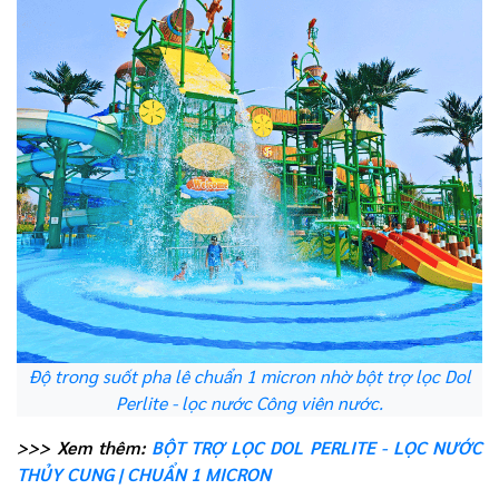
Độ trong suốt pha lê chuẩn 1 micron nhờ bột trợ lọc Dol
Perlite - lọc nước Công viên nước.
>>> Xem thêm:
BỘT TRỢ LỌC DOL PERLITE - LỌC NƯỚC
THỦY CUNG | CHUẨN 1 MICRON