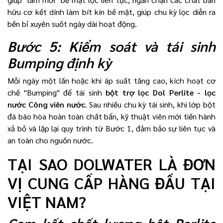
hữu cơ kết dính làm bít kín bề mặt, giúp chu kỳ lọc diễn ra
bền bỉ xuyên suốt ngày dài hoạt động.
Bước 5: Kiểm soát và tái sinh
Bumping định kỳ
Mỗi ngày một lần hoặc khi áp suất tăng cao, kích hoạt cơ
chế "Bumping" để tái sinh
bột trợ lọc Dol Perlite - lọc
nước Công viên nước
. Sau nhiều chu kỳ tái sinh, khi lớp bột
đã bão hòa hoàn toàn chất bẩn, kỹ thuật viên mới tiến hành
xả bỏ và lặp lại quy trình từ Bước 1, đảm bảo sự liên tục và
an toàn cho nguồn nước.
TẠI SAO DOLWATER LÀ ĐƠN
VỊ CUNG CẤP HÀNG ĐẦU TẠI
VIỆT NAM?
Cam kết chất lượng bột Perlite