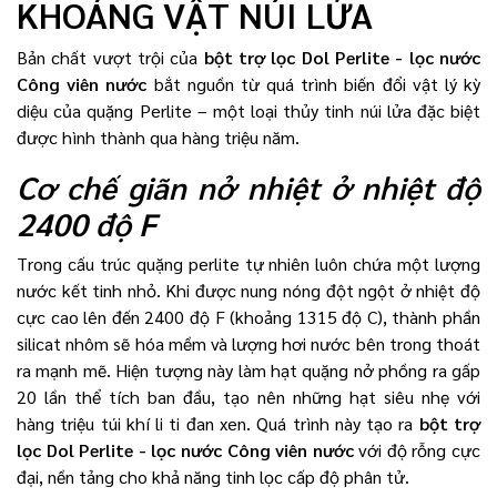
KHOÁNG VẬT NÚI LỬA
Bản chất vượt trội của
bột trợ lọc Dol Perlite - lọc nước
Công viên nước
bắt nguồn từ quá trình biến đổi vật lý kỳ
diệu của quặng Perlite – một loại thủy tinh núi lửa đặc biệt
được hình thành qua hàng triệu năm.
Cơ chế giãn nở nhiệt ở nhiệt độ
2400 độ F
Trong cấu trúc quặng perlite tự nhiên luôn chứa một lượng
nước kết tinh nhỏ. Khi được nung nóng đột ngột ở nhiệt độ
cực cao lên đến 2400 độ F (khoảng 1315 độ C), thành phần
silicat nhôm sẽ hóa mềm và lượng hơi nước bên trong thoát
ra mạnh mẽ. Hiện tượng này làm hạt quặng nở phồng ra gấp
20 lần thể tích ban đầu, tạo nên những hạt siêu nhẹ với
hàng triệu túi khí li ti đan xen. Quá trình này tạo ra
bột trợ
lọc Dol Perlite - lọc nước Công viên nước
với độ rỗng cực
đại, nền tảng cho khả năng tinh lọc cấp độ phân tử.