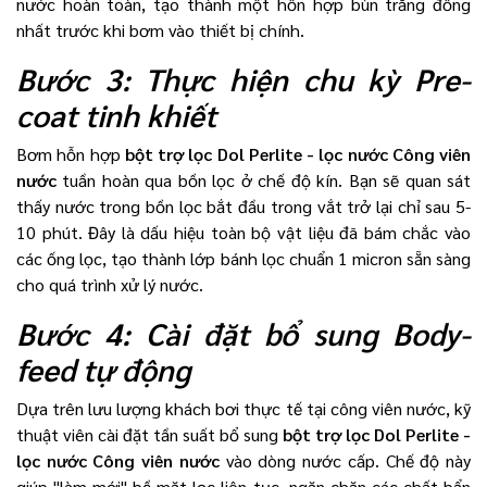
nước hoàn toàn, tạo thành một hỗn hợp bùn trắng đồng
nhất trước khi bơm vào thiết bị chính.
Bước 3: Thực hiện chu kỳ Pre-
coat tinh khiết
Bơm hỗn hợp
bột trợ lọc Dol Perlite - lọc nước Công viên
nước
tuần hoàn qua bồn lọc ở chế độ kín. Bạn sẽ quan sát
thấy nước trong bồn lọc bắt đầu trong vắt trở lại chỉ sau 5-
10 phút. Đây là dấu hiệu toàn bộ vật liệu đã bám chắc vào
các ống lọc, tạo thành lớp bánh lọc chuẩn 1 micron sẵn sàng
cho quá trình xử lý nước.
Bước 4: Cài đặt bổ sung Body-
feed tự động
Dựa trên lưu lượng khách bơi thực tế tại công viên nước, kỹ
thuật viên cài đặt tần suất bổ sung
bột trợ lọc Dol Perlite -
lọc nước Công viên nước
vào dòng nước cấp. Chế độ này
giúp "làm mới" bề mặt lọc liên tục, ngăn chặn các chất bẩn