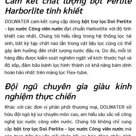
Harborlite tinh khiết
DOLWATER cam kết cung cấp dòng
bột trợ lọc Dol Perlite
- lọc nước Công viên nước
đạt chuẩn Harborlite với độ tinh
khiết cao nhất. Chúng tôi hiểu rằng trong hệ thống lọc tái
sinh, bất kỳ tạp chất nào lẫn trong vật liệu lọc cũng có thể
gây ảnh hưởng đến chất lượng nước đầu ra. Do đó, mỗi lô
hàng đều được kiểm soát nghiêm ngặt về kích thước hạt và
độ xốp, đảm bảo bánh lọc hình thành có khả năng bám dính
hoàn hảo nhất trên màng lọc Flex-tube.
Đội ngũ chuyên gia giàu kinh
nghiệm thực chiến
Khác với các đơn vị phân phối thương mại, DOLWATER sở
hữu đội ngũ kỹ sư chuyên môn cao, am hiểu sâu sắc về công
nghệ lọc nước công viên nước. Chúng tôi không chỉ cung
cấp
bột trợ lọc Dol Perlite - lọc nước Công viên nước
mà
còn trực tiếp tư vấn giải pháp tối ưu hóa dòng chảy, tính