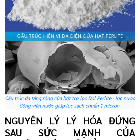
Cấu trúc đa tầng rỗng của bột trợ lọc Dol Perlite - lọc nước
Công viên nước giúp lọc sạch chuẩn 1 micron.
NGUYÊN LÝ LÝ HÓA ĐỨNG
SAU SỨC MẠNH CỦA