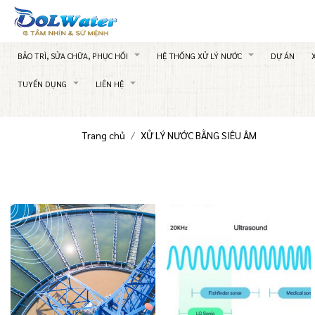
BẢO TRÌ, SỬA CHỮA, PHỤC HỒI
HỆ THỐNG XỬ LÝ NƯỚC
DỰ ÁN
TUYỂN DỤNG
LIÊN HỆ
Trang chủ
XỬ LÝ NƯỚC BẰNG SIÊU ÂM