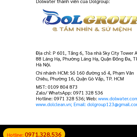
Dolwater thành viên của Dolgroup:
Địa chỉ: P 601, Tầng 6, Tòa nhà Sky City Tower A
88 Láng Hạ, Phường Láng Hạ, Quận Đống Đa, T
Hà Nội.
Chi nhánh HCM: Số 160 đường số 4, Phạm Văn
Chiêu, Phường 16, Quận Gò Vấp, TP. HCM
MST: 0109 804 873
Zalo/ WhatsApp: 0971 328 536
Hotline: 0971 328 536; Web:
www.dolwater.co
www.dolclean.vn; Email: dolgroup123@gmail.c
0971.328.536
Hotline: