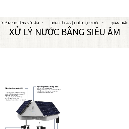
XỬ LÝ NƯỚC BẰNG SIÊU ÂM
HÓA CHẤT & VẬT LIỆU LỌC NƯỚC
QUAN TRẮC
XỬ LÝ NƯỚC BẰNG SIÊU ÂM