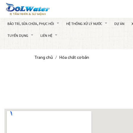
BẢO TRÌ, SỬA CHỮA, PHỤC HỒI
HỆ THỐNG XỬ LÝ NƯỚC
DỰ ÁN
TUYỂN DỤNG
LIÊN HỆ
Trang chủ
Hóa chất cơ bản