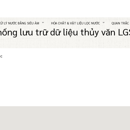
XỬ LÝ NƯỚC BẰNG SIÊU ÂM
HÓA CHẤT & VẬT LIỆU LỌC NƯỚC
QUAN TRẮC
hống lưu trữ dữ liệu thủy văn LG
ic