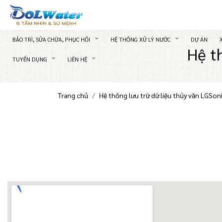
BẢO TRÌ, SỬA CHỮA, PHỤC HỒI
HỆ THỐNG XỬ LÝ NƯỚC
DỰ ÁN
Hệ t
TUYỂN DỤNG
LIÊN HỆ
Trang chủ
Hệ thống lưu trữ dữ liệu thủy văn LGSon