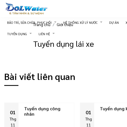
BẢO TRÌ, SỬA CHỮA, PHỤC HỒI
HỆ THỐNG XỬ LÝ NƯỚC
DỰ ÁN
Trang chủ
Giới thiệu
TUYỂN DỤNG
LIÊN HỆ
Tuyển dụng lái xe
Bài viết liên quan
Tuyển dụng công
Tuyển dụng 
01
01
nhân
Thg
Thg
11
11