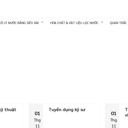
XỬ LÝ NƯỚC BẰNG SIÊU ÂM
HÓA CHẤT & VẬT LIỆU LỌC NƯỚC
QUAN TRẮC
kỹ thuật
Tuyển dụng kỹ sư
T
01
01
v
Thg
Thg
11
11