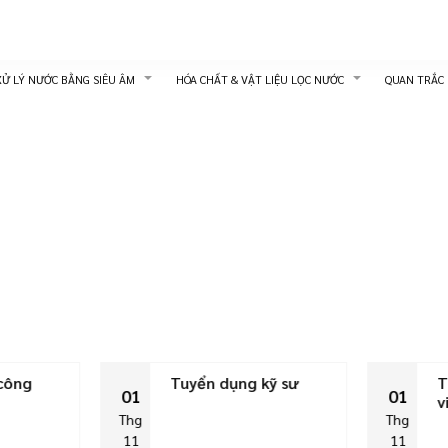
XỬ LÝ NƯỚC BẰNG SIÊU ÂM
HÓA CHẤT & VẬT LIỆU LỌC NƯỚC
QUAN TRẮC
công
Tuyển dụng kỹ sư
T
01
01
v
Thg
Thg
11
11