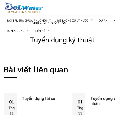
BẢO TRÌ, SỬA CHỮA, PHỤC HỒI
HỆ THỐNG XỬ LÝ NƯỚC
DỰ ÁN
Trang chủ
Giới thiệu
TUYỂN DỤNG
LIÊN HỆ
Tuyển dụng kỹ thuật
Bài viết liên quan
Tuyển dụng lái xe
Tuyển dụng 
01
01
nhân
Thg
Thg
11
11