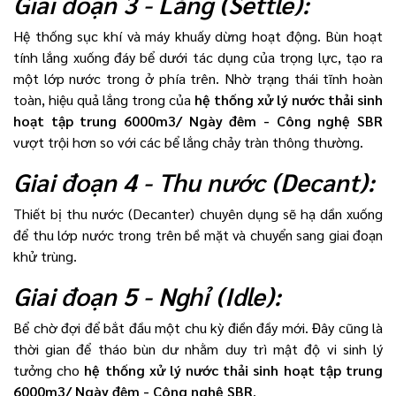
Giai đoạn 3 - Lắng (Settle):
Hệ thống sục khí và máy khuấy dừng hoạt động. Bùn hoạt
tính lắng xuống đáy bể dưới tác dụng của trọng lực, tạo ra
một lớp nước trong ở phía trên. Nhờ trạng thái tĩnh hoàn
toàn, hiệu quả lắng trong của
hệ thống xử lý nước thải sinh
hoạt tập trung 6000m3/ Ngày đêm - Công nghệ SBR
vượt trội hơn so với các bể lắng chảy tràn thông thường.
Giai đoạn 4 - Thu nước (Decant):
Thiết bị thu nước (Decanter) chuyên dụng sẽ hạ dần xuống
để thu lớp nước trong trên bề mặt và chuyển sang giai đoạn
khử trùng.
Giai đoạn 5 - Nghỉ (Idle):
Bể chờ đợi để bắt đầu một chu kỳ điền đầy mới. Đây cũng là
thời gian để tháo bùn dư nhằm duy trì mật độ vi sinh lý
tưởng cho
hệ thống xử lý nước thải sinh hoạt tập trung
6000m3/ Ngày đêm - Công nghệ SBR
.