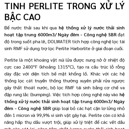
TINH PERLITE TRONG XỬ LÝ
BẬC CAO
Để nước thải sau khi qua
hệ thống xử lý nước thải sinh
hoạt tập trung 6000m3/ Ngày đêm - Công nghệ SBR
đạt
độ trong suốt pha lê, DOLWATER tích hợp công nghệ lọc tái
sinh RMF sử dụng trợ lọc Perlite Harborlite ở giai đoạn cuối.
Perlite là một khoáng vật núi lửa được nung nở ở nhiệt độ
cực cao 2400°F (khoảng 1315°C), tạo ra cấu trúc lỗ rỗng
dày đặc với diện tích bề mặt khổng lồ. Khác với các hệ
thống lọc cát truyền thống thường xuyên phải rửa ngược
gây thất thoát nước, bộ lọc RMF tái sinh bằng cơ chế va
đập rung lắc (bumping). Việc tích hợp công nghệ này vào
hệ
thống xử lý nước thải sinh hoạt tập trung 6000m3/ Ngày
đêm - Công nghệ SBR
giúp loại bỏ các hạt cặn lơ lửng nhỏ
đến 1 micron và 99,9% vi sinh vật gây hại. Perlite còn có khả
năng hấp thụ dầu vượt trội, giúp xử lý triệt để các vết dầu
mỡ còn sót lại, nâng tầm chất lượng nước thải sinh hoạt