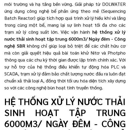
môi trường và hạ tầng bền vững. Giải pháp từ DOLWATER
ứng dụng công nghệ bể phản ứng theo mẻ (Sequencing
Batch Reactor) giúp tích hợp quá trình xử lý hiếu khí và lắng
trong cùng một bể, mang lại sự linh hoạt tối đa cho các
trạm xử lý công suất lớn. Việc vận hành
hệ thống xử lý
nước thải sinh hoạt tập trung 6000m3/ Ngày đêm - Công
nghệ SBR
không chỉ giúp loại bỏ triệt để các chất hữu cơ
mà còn giải quyết hiệu quả bài toán khử Nitơ và Photpho
thông qua các chu kỳ thời gian được lập trình chính xác. Với
sự hỗ trợ của hệ thống điều khiển tự động hóa PLC và
SCADA, trạm xử lý đảm bảo chất lượng nước đầu ra luôn đạt
chuẩn xả thải loại A, đồng thời tối ưu hóa diện tích xây dựng
so với các công nghệ bùn hoạt tính truyền thống.
HỆ THỐNG XỬ LÝ NƯỚC THẢI
SINH HOẠT TẬP TRUNG
6000M3/ NGÀY ĐÊM - CÔNG