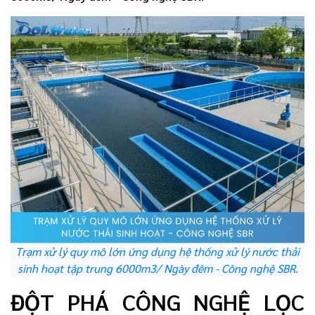
Trạm xử lý quy mô lớn ứng dụng hệ thống xử lý nước thải
sinh hoạt tập trung 6000m3/ Ngày đêm - Công nghệ SBR.
ĐỘT PHÁ CÔNG NGHỆ LỌC