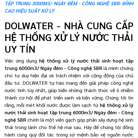
TẬP TRUNG 3000M3/ NGÀY ĐÊM - CÔNG NGHỆ SBR: ĐỈNH
CAO HIỆU SUẤT XỬ LÝ
DOLWATER - NHÀ CUNG CẤP
HỆ THỐNG XỬ LÝ NƯỚC THẢI
UY TÍN
Việc ứng dụng
hệ thống xử lý nước thải sinh hoạt tập
trung 6000m3/ Ngày đêm - Công nghệ SBR
là minh chứng
cho tư duy hiện đại và trách nhiệm với cộng đồng của chủ
đầu tư. DOLWATER tự hào mang đến giải pháp công nghệ
nước tinh túy nhất, giúp biến những thách thức về ô nhiễm
thành cơ hội để phát triển xanh và bền vững. Chúng tôi tin
rằng, mỗi mét khối nước được làm sạch từ
hệ thống xử lý
nước thải sinh hoạt tập trung 6000m3/ Ngày đêm - Công
nghệ SBR
chính là một viên gạch góp phần xây dựng hệ sinh
thái trong lành cho thế hệ mai sau. Hãy để chúng tôi đồng
hành cùng quý đối tác trong sứ mệnh bảo vệ nguồn nước