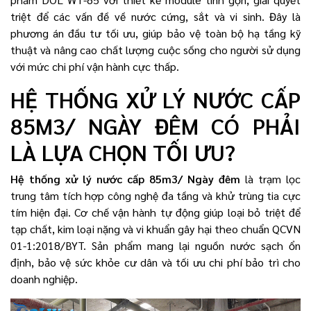
triệt để các vấn đề về nước cứng, sắt và vi sinh. Đây là
phương án đầu tư tối ưu, giúp bảo vệ toàn bộ hạ tầng kỹ
thuật và nâng cao chất lượng cuộc sống cho người sử dụng
với mức chi phí vận hành cực thấp.
HỆ THỐNG XỬ LÝ NƯỚC CẤP
85M3/ NGÀY ĐÊM CÓ PHẢI
LÀ LỰA CHỌN TỐI ƯU?
Hệ thống xử lý nước cấp 85m3/ Ngày đêm
là trạm lọc
trung tâm tích hợp công nghệ đa tầng và khử trùng tia cực
tím hiện đại. Cơ chế vận hành tự động giúp loại bỏ triệt để
tạp chất, kim loại nặng và vi khuẩn gây hại theo chuẩn QCVN
01-1:2018/BYT. Sản phẩm mang lại nguồn nước sạch ổn
định, bảo vệ sức khỏe cư dân và tối ưu chi phí bảo trì cho
doanh nghiệp.