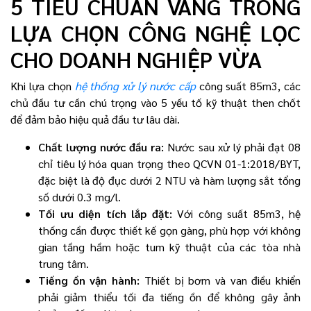
5 TIÊU CHUẨN VÀNG TRONG
LỰA CHỌN CÔNG NGHỆ LỌC
CHO DOANH NGHIỆP VỪA
Khi lựa chọn
hệ thống xử lý nước cấp
công suất 85m3, các
chủ đầu tư cần chú trọng vào 5 yếu tố kỹ thuật then chốt
để đảm bảo hiệu quả đầu tư lâu dài.
Chất lượng nước đầu ra:
Nước sau xử lý phải đạt 08
chỉ tiêu lý hóa quan trọng theo QCVN 01-1:2018/BYT,
đặc biệt là độ đục dưới 2 NTU và hàm lượng sắt tổng
số dưới 0.3 mg/l.
Tối ưu diện tích lắp đặt:
Với công suất 85m3, hệ
thống cần được thiết kế gọn gàng, phù hợp với không
gian tầng hầm hoặc tum kỹ thuật của các tòa nhà
trung tâm.
Tiếng ồn vận hành:
Thiết bị bơm và van điều khiển
phải giảm thiểu tối đa tiếng ồn để không gây ảnh