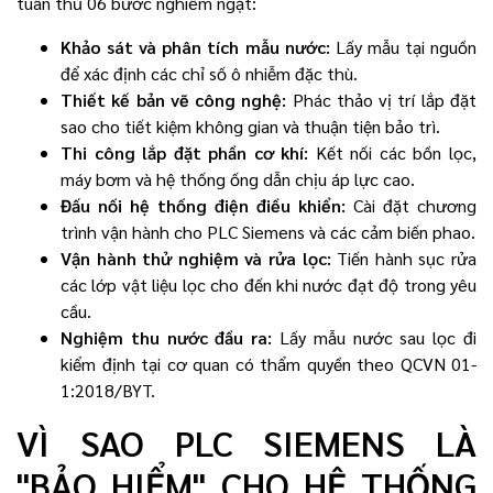
tuân thủ 06 bước nghiêm ngặt:
Khảo sát và phân tích mẫu nước:
Lấy mẫu tại nguồn
để xác định các chỉ số ô nhiễm đặc thù.
Thiết kế bản vẽ công nghệ:
Phác thảo vị trí lắp đặt
sao cho tiết kiệm không gian và thuận tiện bảo trì.
Thi công lắp đặt phần cơ khí:
Kết nối các bồn lọc,
máy bơm và hệ thống ống dẫn chịu áp lực cao.
Đấu nối hệ thống điện điều khiển:
Cài đặt chương
trình vận hành cho PLC Siemens và các cảm biến phao.
Vận hành thử nghiệm và rửa lọc:
Tiến hành sục rửa
các lớp vật liệu lọc cho đến khi nước đạt độ trong yêu
cầu.
Nghiệm thu nước đầu ra:
Lấy mẫu nước sau lọc đi
kiểm định tại cơ quan có thẩm quyền theo QCVN 01-
1:2018/BYT.
VÌ SAO PLC SIEMENS LÀ
"BẢO HIỂM" CHO HỆ THỐNG