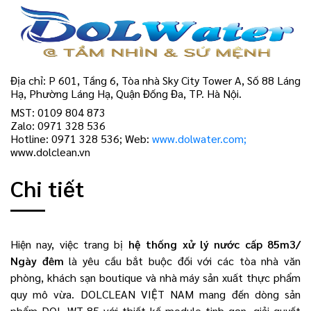
Địa chỉ: P 601, Tầng 6, Tòa nhà Sky City Tower A, Số 88 Láng
Hạ, Phường Láng Hạ, Quận Đống Đa, TP. Hà Nội.
MST: 0109 804 873
Zalo: 0971 328 536
Hotline: 0971 328 536; Web:
www.dolwater.com;
www.dolclean.vn
Chi tiết
Hiện nay, việc trang bị
hệ thống xử lý nước cấp 85m3/
Ngày đêm
là yêu cầu bắt buộc đối với các tòa nhà văn
phòng, khách sạn boutique và nhà máy sản xuất thực phẩm
quy mô vừa. DOLCLEAN VIỆT NAM mang đến dòng sản
phẩm DOL WT-85 với thiết kế module tinh gọn, giải quyết