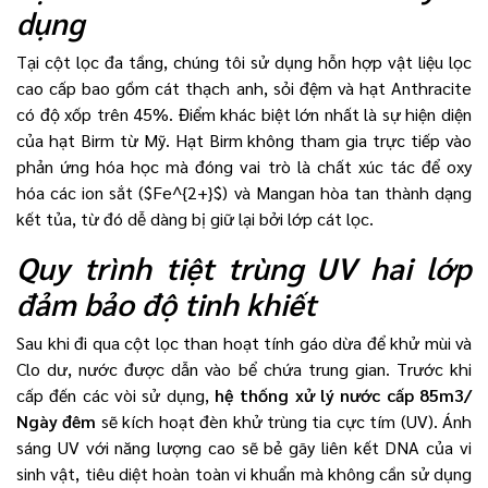
dụng
Tại cột lọc đa tầng, chúng tôi sử dụng hỗn hợp vật liệu lọc
cao cấp bao gồm cát thạch anh, sỏi đệm và hạt Anthracite
có độ xốp trên 45%. Điểm khác biệt lớn nhất là sự hiện diện
của hạt Birm từ Mỹ. Hạt Birm không tham gia trực tiếp vào
phản ứng hóa học mà đóng vai trò là chất xúc tác để oxy
hóa các ion sắt ($Fe^{2+}$) và Mangan hòa tan thành dạng
kết tủa, từ đó dễ dàng bị giữ lại bởi lớp cát lọc.
Quy trình tiệt trùng UV hai lớp
đảm bảo độ tinh khiết
Sau khi đi qua cột lọc than hoạt tính gáo dừa để khử mùi và
Clo dư, nước được dẫn vào bể chứa trung gian. Trước khi
cấp đến các vòi sử dụng,
hệ thống xử lý nước cấp 85m3/
Ngày đêm
sẽ kích hoạt đèn khử trùng tia cực tím (UV). Ánh
sáng UV với năng lượng cao sẽ bẻ gãy liên kết DNA của vi
sinh vật, tiêu diệt hoàn toàn vi khuẩn mà không cần sử dụng